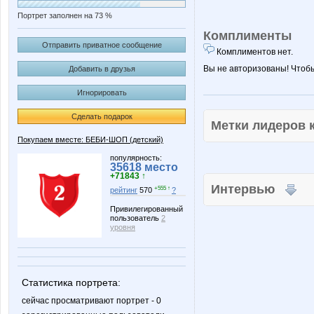
Портрет заполнен на 73 %
Комплименты
Отправить приватное сообщение
Комплиментов нет.
Вы не авторизованы! Чтоб
Добавить в друзья
Игнорировать
Сделать подарок
Метки лидеров
Покупаем вместе: БЕБИ-ШОП (детский)
популярность:
35618 место
+71843 ↑
Интервью
+555 ↑
рейтинг
570
?
Привилегированный
пользователь
2
уровня
Статистика портрета:
сейчас просматривают портрет - 0