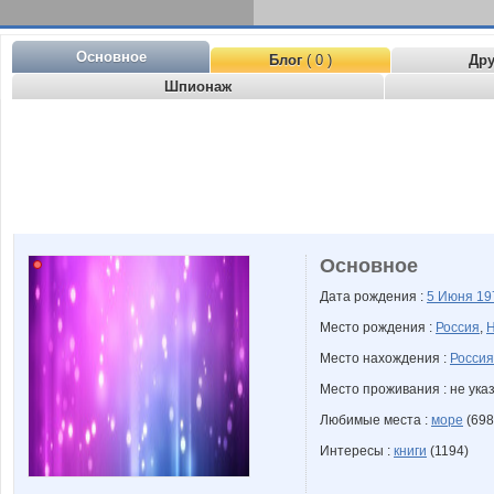
Основное
Блог
( 0 )
Др
Шпионаж
Основное
Дата рождения :
5 Июня
19
Место рождения :
Россия
,
Н
Место нахождения :
Россия
Место проживания : не ука
Любимые места :
море
(698
Интересы :
книги
(1194)