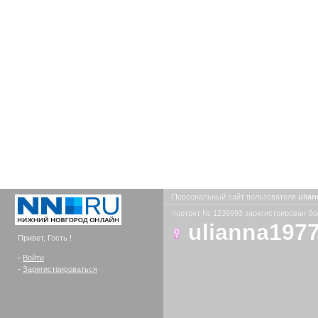
Персональный сайт пользователя
ulia
портрет № 1239993 зарегистрирован бол
ulianna197
Привет, Гость !
-
Войти
-
Зарегистрироваться